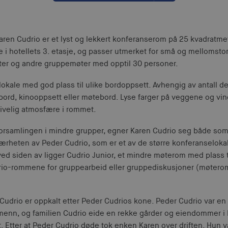
ren Cudrio er et lyst og lekkert konferanserom på 25 kvadratmet
 i hotellets 3. etasje, og passer utmerket for små og mellomstor
er og andre gruppemøter med opptil 30 personer.
lokale med god plass til ulike bordoppsett. Avhengig av antall d
ord, kinooppsett eller møtebord. Lyse farger på veggene og vi
rivelig atmosfære i rommet.
forsamlingen i mindre grupper, egner Karen Cudrio seg både so
nærheten av Peder Cudrio, som er et av de større konferanselokal
ved siden av ligger Cudrio Junior, et mindre møterom med plass 
Cudrio-rommene for gruppearbeid eller gruppediskusjoner (møt
Cudrio er oppkalt etter Peder Cudrios kone. Peder Cudrio var en
menn, og familien Cudrio eide en rekke gårder og eiendommer i
t. Etter at Peder Cudrio døde tok enken Karen over driften. Hun 