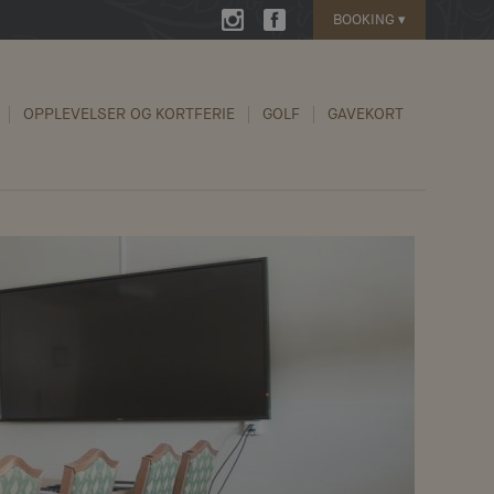
BOOKING
▾
OPPLEVELSER OG KORTFERIE
GOLF
GAVEKORT