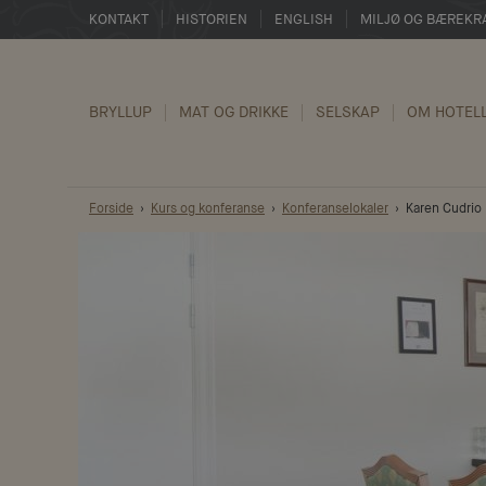
KONTAKT
HISTORIEN
ENGLISH
MILJØ OG BÆREKR
BRYLLUP
MAT OG DRIKKE
SELSKAP
OM HOTEL
Forside
Kurs og konferanse
Konferanselokaler
Karen Cudrio