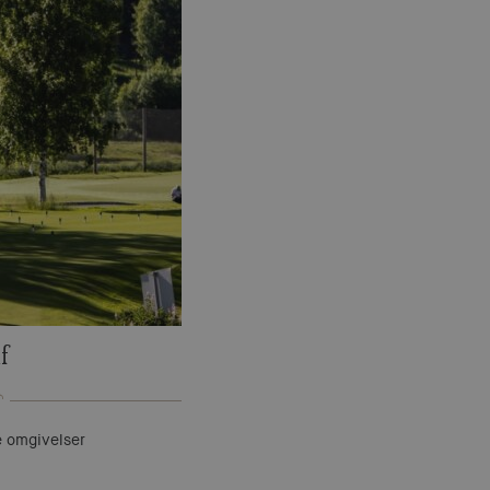
f
re omgivelser