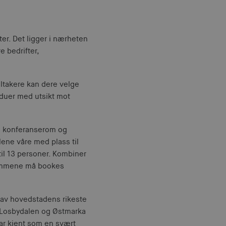
er. Det ligger i nærheten
e bedrifter,
eltakere kan dere velge
nduer med utsikt mot
m konferanserom og
ene våre med plass til
til 13 personer. Kombiner
erommene må bookes
 av hovedstadens rikeste
 Losbydalen og Østmarka
var kjent som en svært