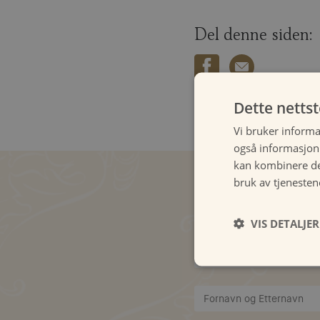
Del denne siden:
Dette netts
Vi bruker informa
også informasjon
kan kombinere de
bruk av tjenesten
Påkrevde felter er merket
VIS DETALJER