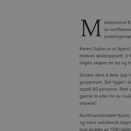
M
øterommet Ka
av romfløyene
avdelingsmøt
Karen Cudrio er et åpent 
mellom skoleoppsett, U-b
hagen skaper en lys og t
Ønsker dere å dele opp 
grupperom. Det ligger i 
opptil 60 personer. Rett 
gjerne to eller tre av 
separat).
Konferanselokalet Karen 
og mest vellykkede kjøp
mot slutten av 1700-talle