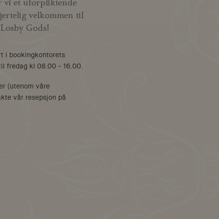
 vi et uforpliktende
jertelig velkommen til
 Losby Gods!
rt i bookingkontorets
il fredag kl 08.00 - 16.00.
er (utenom våre
akte vår resepsjon på