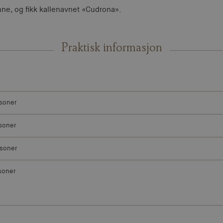
nne, og fikk kallenavnet «Cudrona».
Praktisk informasjon
soner
soner
rsoner
soner