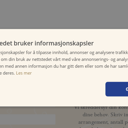
tedet bruker informasjonskapsler
sjonskapsler for å tilpasse innhold, annonser og analysere trafikk
 om din bruk av nettstedet vårt med våre annonserings- og anal
n med annen informasjon du har gitt dem eller som de har samlet
e deres.
Les mer
 med
*
Foresp
Vi skreddersyr din konfe
dine behov. Skriv i
arrangement, antall p