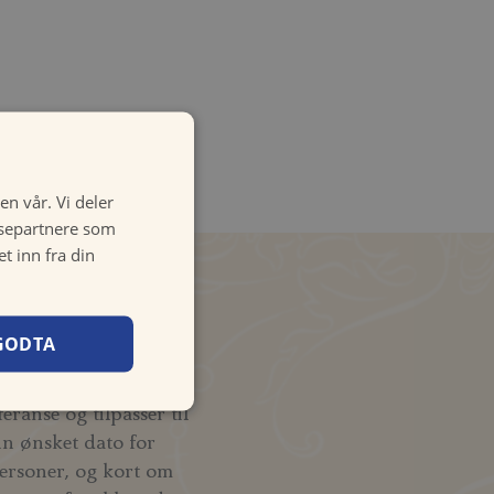
en vår. Vi deler
ysepartnere som
 inn fra din
ørsel
GODTA
ranse og tilpasser til
nn ønsket dato for
ersoner, og kort om