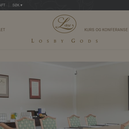
AFT
SØK ▾
LET
KURS OG KONFERANSE