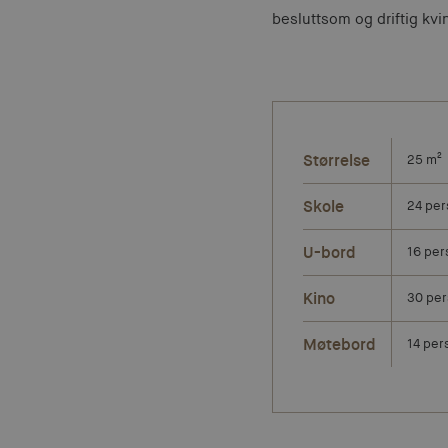
besluttsom og driftig kvi
Størrelse
25 m²
Skole
24 per
U-bord
16 per
Kino
30 pe
Møtebord
14 per