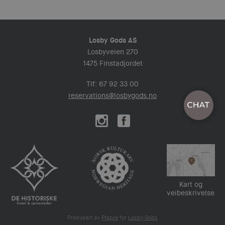
Losby Gods AS
Losbyveien 270
1475 Finstadjordet
Tlf: 67 92 33 00
reservations@losbygods.no
Kart og
veibeskrivelse
Produsert av
Plapre
for
Losby Gods