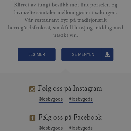
Klirret av tungt bestikk mot fint porselen og
lavmælte samtaler mellom gjester i salongen.
Vår restaurant byr på tradisjonsrik
herregårdsfrokost, smakfull lunsj og middag med
utsøkt vin.
LES MER
SE MENYEN
Følg oss på Instagram
@losbygods
#losbygods
Følg oss på Facebook
@losbygods
#losbygods