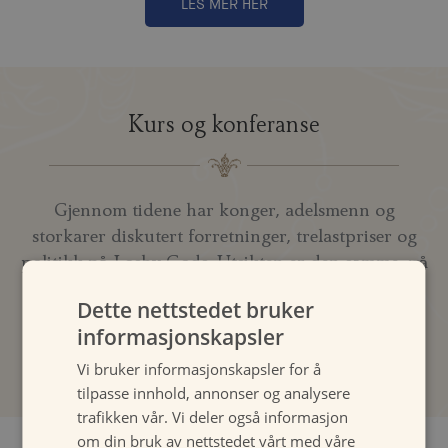
LES MER HER
Kurs og konferanse
Gjennom tidene har konger, adelsmenn og
storkarer diskutert forretninger, trelastpriser og
politikk på Losby Gods. Utsikten er den samme, nå
som før.
Dette nettstedet bruker
informasjonskapsler
LES MER
Vi bruker informasjonskapsler for å
tilpasse innhold, annonser og analysere
trafikken vår. Vi deler også informasjon
om din bruk av nettstedet vårt med våre