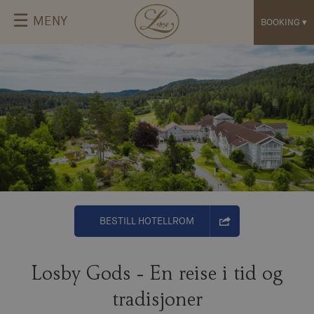
☰
MENY
BOOKING
▾
BESTILL HOTELLROM
Losby Gods - En reise i tid og
tradisjoner