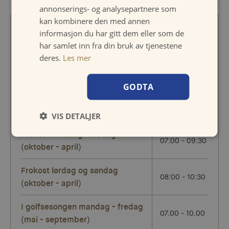
annonserings- og analysepartnere som
Åpningstider
kan kombinere den med annen
informasjon du har gitt dem eller som de
RESTAURANT
har samlet inn fra din bruk av tjenestene
deres.
Les mer
NB! Fra 22. juni - 15. august
serverer vi KUN sommermeny i
restauranten bestående av 3-
GODTA
retters meny laget på
sesongens beste råvarer.
VIS DETALJER
Frokost mandag - fredag
07:00 - 09:30
(oktober - april)
Frokost lørdag og søndag
08:00 - 10:30
(oktober - april)
I golfsesongen mandag - fredag
07.00 - 10.00
(mai - september)