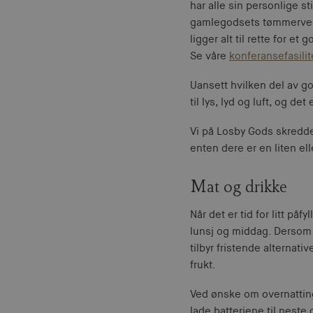
har alle sin personlige st
gamlegodsets tømmervegge
ligger alt til rette for e
Se våre
konferansefasilit
Uansett hvilken del av g
til lys, lyd og luft, og det
Vi på Losby Gods skredde
enten dere er en liten el
Mat og drikke
Når det er tid for litt på
lunsj og middag. Dersom 
tilbyr fristende alternat
frukt.
Ved ønske om overnattin
lade batteriene til neste 