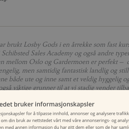
ar brukt Losby Gods i en årrekke som fast kurs
i Schibsted Sales Academy og også andre typer
n mellom Oslo og Gardermoen er perfekt – de
gjengelig, men samtidig fantastisk landlig og stil
ne både ute og inne samt et veldig hyggelig og 
gså viktige grunner til at vi stadig vender tilb
ine Øi Ekås, Head of Schibsted Sales Devel
tedet bruker informasjonskapsler
sjonskapsler for å tilpasse innhold, annonser og analysere trafikk
 om din bruk av nettstedet vårt med våre annonserings- og anal
m alltid et veldig godt sted å være. Omgivelse
n med annen informasjon du har gitt dem eller som de har samlet