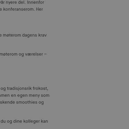
vår nyere del. Innenfor
le konferanserom. Her
åre møterom dagens krav
, møterom og værelser –
og tradisjonsrik frokost,
 sammen en egen meny som
friskende smoothies og
r du og dine kolleger kan