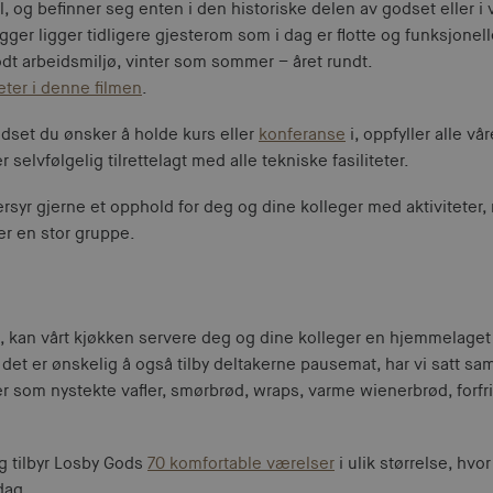
il, og befinner seg enten i den historiske delen av godset eller i 
r ligger tidligere gjesterom som i dag er flotte og funksjonel
t godt arbeidsmiljø, vinter som sommer – året rundt.
eter i denne filmen
.
odset du ønsker å holde kurs eller
konferanse
i, oppfyller alle v
 er selvfølgelig tilrettelagt med alle tekniske fasiliteter.
rsyr gjerne et opphold for deg og dine kolleger med aktiviteter
ler en stor gruppe.
fyll, kan vårt kjøkken servere deg og dine kolleger en hjemmelaget 
det er ønskelig å også tilby deltakerne pausemat, har vi satt
iver som nystekte vafler, smørbrød, wraps, varme wienerbrød, for
g tilbyr Losby Gods
70 komfortable værelser
i ulik størrelse, hvo
dag.