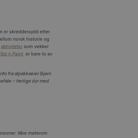
m er skreddersydd etter
llom norsk historie og
e
aktiviteter
som vekker
r
Sip`n Paint
er bare to av
nfo fra alpakkaeier Bjørn
befale – herlige dyr med
 personer. Våre møterom