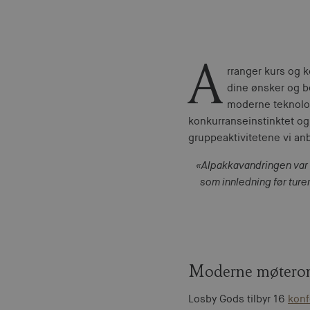
A
rranger kurs og 
dine ønsker og b
moderne teknolog
konkurranseinstinktet og
gruppeaktivitetene vi anb
«Alpakkavandringen var m
som innledning før ture
Moderne møterom 
Losby Gods tilbyr 16
konf