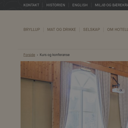
KONTAKT
HISTORIEN
ENGLISH
MILJØ OG BÆREKR
BRYLLUP
MAT OG DRIKKE
SELSKAP
OM HOTEL
Forside
Kurs og konferanse