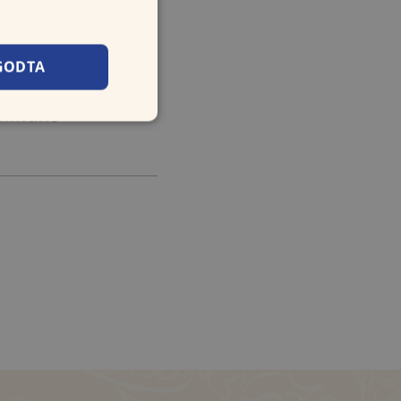
t høy kvalitet
einnstilte.
e rett utenfor
GODTA
boks»!
kommune