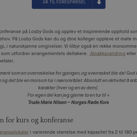
GÅ TIL FORESPØRSEL
konferanse på Losby Gods og opplev et inspirerende opphold so
ehov. På Losby Gods kan du og dine kolleger oppleve et møte me
i, i naturskjønne omgivelser. Vi tilbyr også en rekke morsomm
 som utfordrer arrangementets deltakere.
Alpakkavandring
elle
efaler.
ent som en overraskelse for gjengen, og overrasket ble de! God i
n og det ble en morsom tur i nærområdet. Absolutt en aktivitet å an
karakter (hver og en av dem).
For egen del kan jeg gjerne ta en tur til »
Trude Marie Nilsen – Norges Røde Kors
for kurs og konferanse
eranselokaler
i varierende størrelse med kapasitet fra 2 til 180