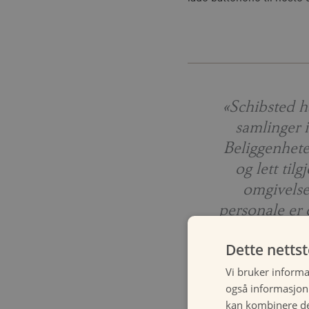
«Schibsted h
samlinger 
Beliggenhete
og lett til
omgivelse
personale er o
Kathr
Dette netts
Vi bruker informa
også informasjon
«Losby er so
kan kombinere de