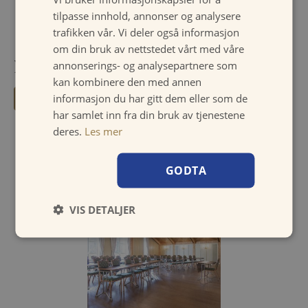
K
onferanserom Karen Cudrio_Losby Gods
tilpasse innhold, annonser og analysere
trafikken vår. Vi deler også informasjon
om din bruk av nettstedet vårt med våre
annonserings- og analysepartnere som
Del denne siden:
kan kombinere den med annen
informasjon du har gitt dem eller som de
har samlet inn fra din bruk av tjenestene
deres.
Les mer
For other conference rooms:
GODTA
VIS DETALJER