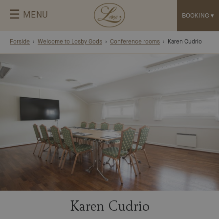
☰
MENU
BOOKING
▾
Forside
Welcome to Losby Gods
Conference rooms
Karen Cudrio
Karen Cudrio