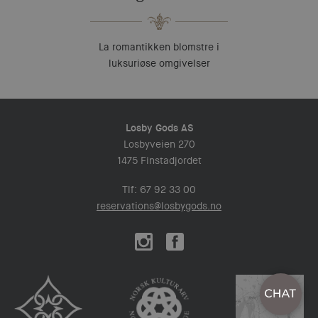
La romantikken blomstre i
luksuriøse omgivelser
Losby Gods AS
Losbyveien 270
1475 Finstadjordet
Tlf: 67 92 33 00
reservations@losbygods.no