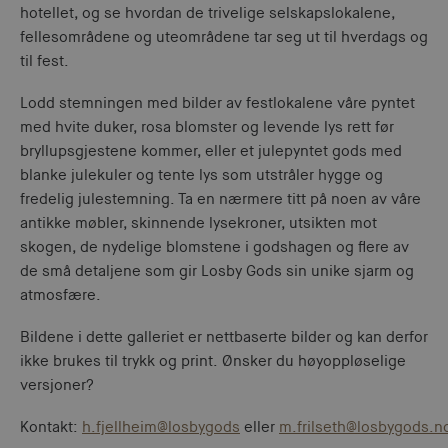
hotellet, og se hvordan de trivelige selskapslokalene,
fellesområdene og uteområdene tar seg ut til hverdags og
til fest.
Lodd stemningen med bilder av festlokalene våre pyntet
med hvite duker, rosa blomster og levende lys rett før
bryllupsgjestene kommer, eller et julepyntet gods med
blanke julekuler og tente lys som utstråler hygge og
fredelig julestemning. Ta en nærmere titt på noen av våre
antikke møbler, skinnende lysekroner, utsikten mot
skogen, de nydelige blomstene i godshagen og flere av
de små detaljene som gir Losby Gods sin unike sjarm og
atmosfære.
Bildene i dette galleriet er nettbaserte bilder og kan derfor
ikke brukes til trykk og print. Ønsker du høyoppløselige
versjoner?
Kontakt:
h.fjellheim@losbygods
eller
m.frilseth@losbygods.n