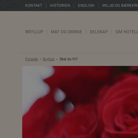
KONTAKT
HISTORIEN
ENGLISH
MILJØ OG BÆREKR
BRYLLUP
MAT OG DRIKKE
SELSKAP
OM HOTEL
Forside
Bryllup
Skal du fri?