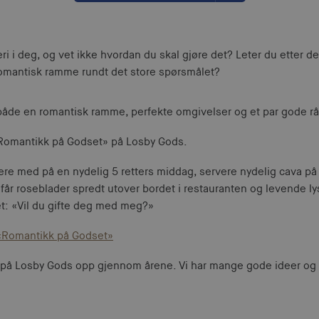
eri i deg, og vet ikke hvordan du skal gjøre det? Leter du etter 
omantisk ramme rundt det store spørsmålet?
både en romantisk ramme, perfekte omgivelser og et par gode råd
«Romantikk på Godset» på Losby Gods.
ære med på en nydelig 5 retters middag, servere nydelig cava på 
får roseblader spredt utover bordet i restauranten og levende ly
et: «Vil du gifte deg med meg?»
 «Romantikk på Godset»
r på Losby Gods opp gjennom årene. Vi har mange gode ideer og h