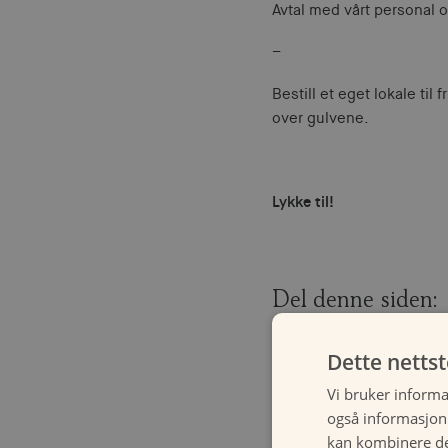
Avtal med vårt personal 
–
Bestill et eget lokale til
over gulvene.
Lykke til!
Del denne siden:
Dette netts
Vi bruker informa
også informasjon
kan kombinere de