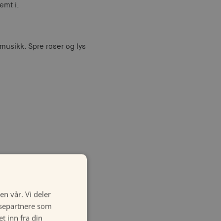
emt i.
nsmusikk. Spre roser og lys
en vår. Vi deler
ysepartnere som
 inn fra din