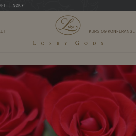
AFT
SØK ▾
LET
KURS OG KONFERANSE