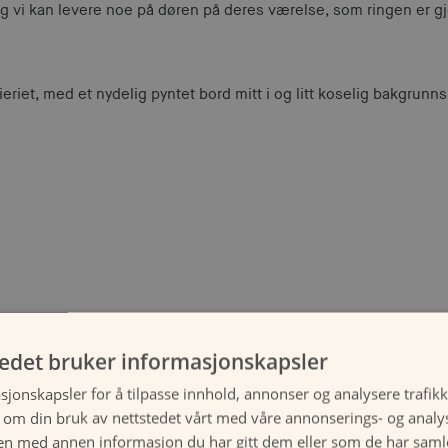
og vi kan levere noe på døren på deres værelse, som ringen er gj
 frieriet, med et nydelig pyntet bord mitt i og litt koselig bakgrun
tedet bruker informasjonskapsler
sjonskapsler for å tilpasse innhold, annonser og analysere trafikk
 om din bruk av nettstedet vårt med våre annonserings- og anal
n med annen informasjon du har gitt dem eller som de har samlet