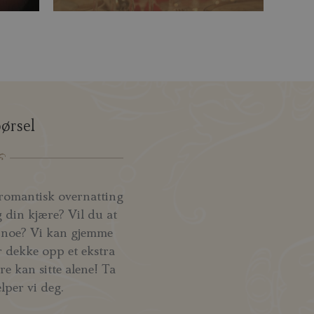
ørsel
 romantisk overnatting
din kjære? Vil du at
d noe? Vi kan gjemme
er dekke opp et ekstra
e kan sitte alene! Ta
lper vi deg.