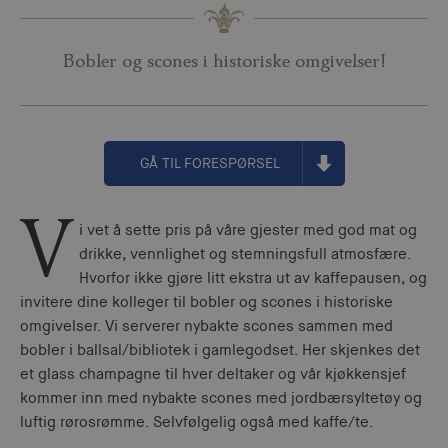
Bobler og scones i historiske omgivelser!
GÅ TIL FORESPØRSEL
V
i vet å sette pris på våre gjester med god mat og
drikke, vennlighet og stemningsfull atmosfære.
Hvorfor ikke gjøre litt ekstra ut av kaffepausen, og
invitere dine kolleger til bobler og scones i historiske
omgivelser. Vi serverer nybakte scones sammen med
bobler i ballsal/bibliotek i gamlegodset. Her skjenkes det
et glass champagne til hver deltaker og vår kjøkkensjef
kommer inn med nybakte scones med jordbærsyltetøy og
luftig rørosrømme. Selvfølgelig også med kaffe/te.