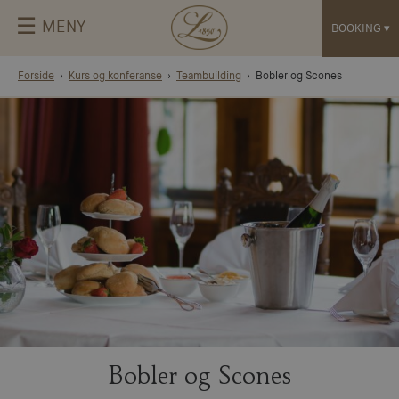
☰
MENY
BOOKING
▾
Forside
Kurs og konferanse
Teambuilding
Bobler og Scones
Bobler og Scones