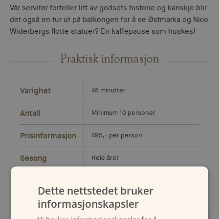
Vår servitør forteller litt av godsets historie og kanskje blir
det også en tur ut på balkongen for å se Østmarka og Nico
Widerbergs flotte statuer? En kaffepause som huskes!
Praktisk informasjon
Varighet
45 minutter
Antall
Minimum 10 personer
Prisinformasjon
495,- per person
Sesong
Hele året
Hvor
Losby Gods
Dette nettstedet bruker
informasjonskapsler