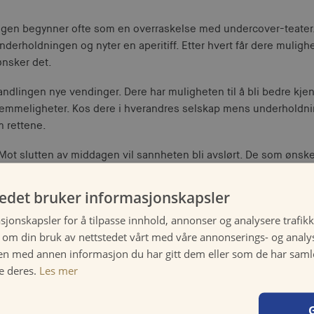
rigen begynner ofte som en overraskelse med undercover-teater.
nderholdningen og nyter en aperitiff. Etter hvert får dere muligh
ønsker det.
andlingen nye vendinger. Dere har muligheten til å bli bedre kje
hemmeligheter. Kos dere i hverandres selskap mens underholdn
 rettene.
Mot slutten av middagen vil sannheten bli avslørt. De som ønsker
ed teorier og kanskje avsløre morderen.
tedet bruker informasjonskapsler
sjonskapsler for å tilpasse innhold, annonser og analysere trafikk
 om din bruk av nettstedet vårt med våre annonserings- og anal
n med annen informasjon du har gitt dem eller som de har samlet
Praktisk informasjon
e deres.
Les mer
Ca. 3 timer totalt (før og under middag)