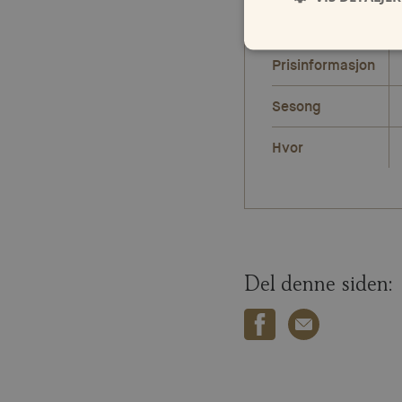
Antall
Prisinformasjon
Sesong
Hvor
Del denne siden: