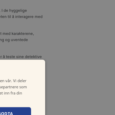
 I de hyggelige
eten til å interagere med
nt med karakterene,
ing og uventede
 å teste sine detektive
en vår. Vi deler
ysepartnere som
 inn fra din
GODTA