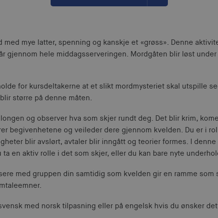
 med mye latter, spenning og kanskje et «grøss». Denne aktivit
går gjennom hele middagsserveringen. Mordgåten blir løst under
olde for kursdeltakerne at et slikt mordmysteriet skal utspille 
lir større på denne måten.
 salongen og observer hva som skjer rundt deg. Det blir krim, ko
yrer begivenhetene og veileder dere gjennom kvelden. Du er i ro
eter blir avslørt, avtaler blir inngått og teorier formes. I denne 
ta en aktiv rolle i det som skjer, eller du kan bare nyte underho
ialisere med gruppen din samtidig som kvelden gir en ramme som
samtaleemner.
 svensk med norsk tilpasning eller på engelsk hvis du ønsker det