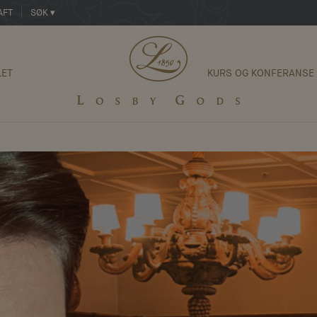
AFT
SØK ▾
LET
KURS OG KONFERANSE