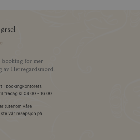
ørsel
 booking for mer
ng av Herregardsmord.
rt i bookingkontorets
il fredag kl 08.00 - 16.00.
er (utenom våre
akte vår resepsjon på