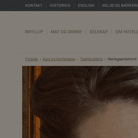
KONTAKT
HISTORIEN
ENGLISH
MILJØ OG BÆREKR
BRYLLUP
MAT OG DRIKKE
SELSKAP
OM HOTEL
Forside
Kurs og konferanse
Teambuilding
Herregaardsmord