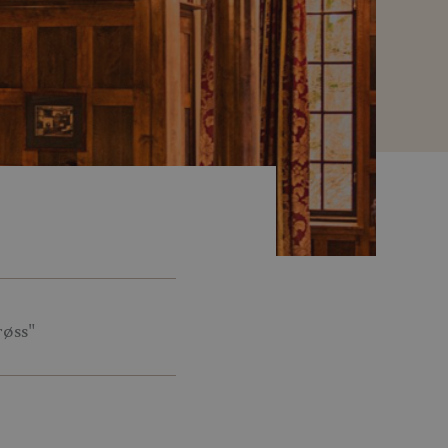
røss"