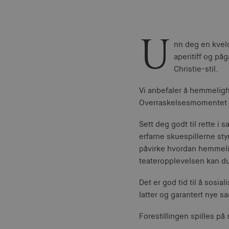
U
nn deg en kveld
aperitiff og på
Christie-stil.
Vi anbefaler å hemmeligh
Overraskelsesmomentet b
Sett deg godt til rette i
erfarne skuespillerne st
påvirke hvordan hemmeligh
teateropplevelsen kan du 
Det er god tid til å sos
latter og garantert nye 
Forestillingen spilles på