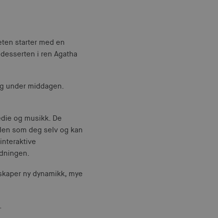
eten starter med en
 desserten i ren Agatha
seg under middagen.
medie og musikk. De
llen som deg selv og kan
interaktive
ldningen.
 skaper ny dynamikk, mye
.