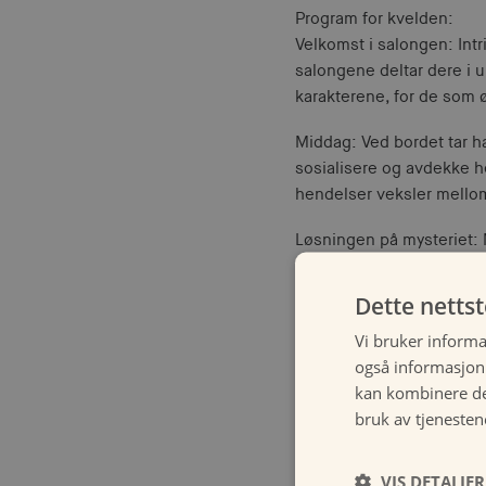
Program for kvelden:
Velkomst i salongen: Int
salongene deltar dere i u
karakterene, for de som 
Middag: Ved bordet tar h
sosialisere og avdekke 
hendelser veksler mellom
Løsningen på mysteriet: 
ferdigheter kan komme m
Dette netts
Vi bruker informa
også informasjon
kan kombinere de
bruk av tjenesten
Varighet
VIS DETALJER