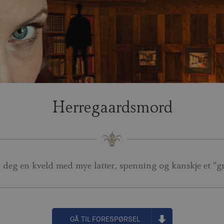
Herregaardsmord
deg en kveld med mye latter, spenning og kanskje et "g
GÅ TIL FORESPØRSEL