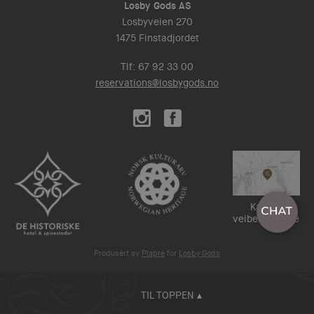
Losby Gods AS
Losbyveien 270
1475 Finstadjordet
Tlf: 67 92 33 00
reservations@losbygods.no
Kart og
veibeskrivelse
Produsert av
Plapre
for
Losby Gods
TIL TOPPEN ▴