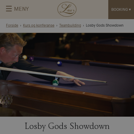
☰
MENY
BOOKING
▾
Forside
Kurs og konferanse
Teambuilding
Losby Gods Showdown
Losby Gods Showdown