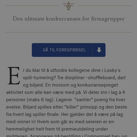
Den ultimate konkurransen for firmagrupper
GÅ TIL FORESPØRSEL
E
r du klar til å utfordre kollegene dine i Losby`s
spill-turnering? Tre disipliner -shuffleboard, dart
og biljard. En morsom og konkurransepreget
aktivitet som alle kan være med på. Vi deler inn i lag à 4
personer (maks 6 lag). Lagene “samler” poeng fra hver
øvelse. Biljard spilles etter “killer” prinsipp og den beste
fra hvert lag spiller finale. Her gjelder det å være på lag
med vinner`n! Hvem som går av med seieren er en
hemmelighet helt frem til premieutdeling under
middagen. Arrangeres på bestilling i Compagniet bar- og