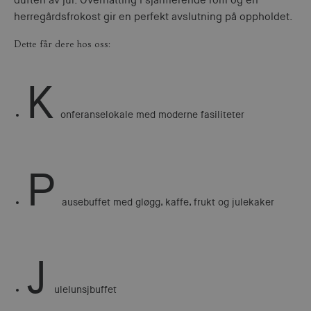
duften av jul. Overnatting i sjarmerende rom og en
herregårdsfrokost gir en perfekt avslutning på oppholdet.
Dette får dere hos oss:
K
onferanselokale med moderne fasiliteter
P
ausebuffet med gløgg, kaffe, frukt og julekaker
J
ulelunsjbuffet