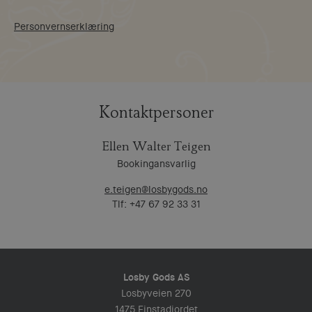
Personvernserklæring
Kontaktpersoner
Ellen Walter Teigen
Bookingansvarlig
e.teigen@losbygods.no
Tlf: +47 67 92 33 31
Losby Gods AS
Losbyveien 270
1475 Finstadjordet