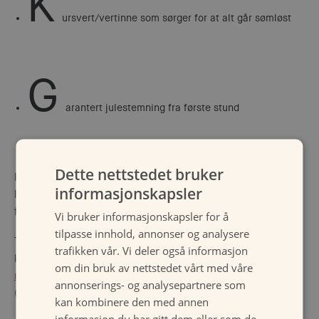
K
ursvert/vertinne som sørger for at alt går sømløst
G
arantert julestemning fra første stund
Dette nettstedet bruker
Fra
15. november
er Losby pyntet til jul – med levende
informasjonskapsler
lys, fyr på peisen og den lune atmosfæren som gjør
førjulstiden helt spesiell.
Vi bruker informasjonskapsler for å
tilpasse innhold, annonser og analysere
Ta kontakt med vårt bookingkontor for et godt tilbud på
trafikken vår. Vi deler også informasjon
konferanse med julestemning.
om din bruk av nettstedet vårt med våre
reservations@losbygods.no
| Telefon 67 92 33 33
annonserings- og analysepartnere som
(mandag – fredag, 0800 – 16.00)
kan kombinere den med annen
informasjon du har gitt dem eller som de