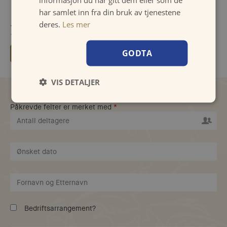
har samlet inn fra din bruk av tjenestene
deres.
Les mer
Del denne siden:
GODTA
VIS DETALJER
Påkrevde felter er merket med
*
Bedriftsarrangement?