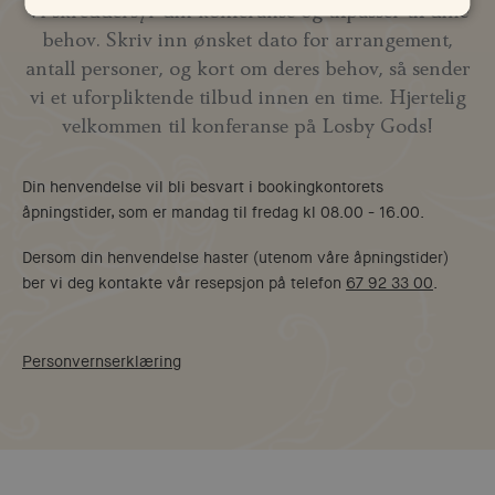
Vi skreddersyr din konferanse og tilpasser til dine
behov. Skriv inn ønsket dato for arrangement,
antall personer, og kort om deres behov, så sender
vi et uforpliktende tilbud innen en time. Hjertelig
velkommen til konferanse på Losby Gods!
Din henvendelse vil bli besvart i bookingkontorets
åpningstider, som er mandag til fredag kl 08.00 - 16.00.
Dersom din henvendelse haster (utenom våre åpningstider)
ber vi deg kontakte vår resepsjon på telefon
67 92 33 00
.
Personvernserklæring