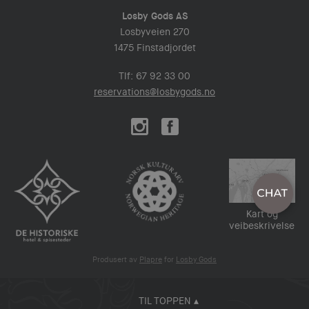
Losby Gods AS
Losbyveien 270
1475 Finstadjordet
Tlf: 67 92 33 00
reservations@losbygods.no
Kart og
veibeskrivelse
Produsert av
Plapre
for
Losby Gods
TIL TOPPEN ▴