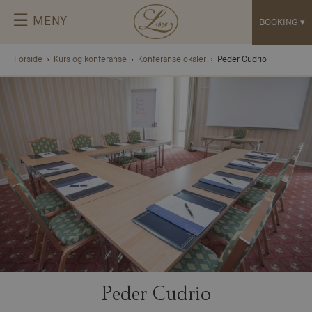
☰
MENY
BOOKING
▾
Forside
Kurs og konferanse
Konferanselokaler
Peder Cudrio
Peder Cudrio