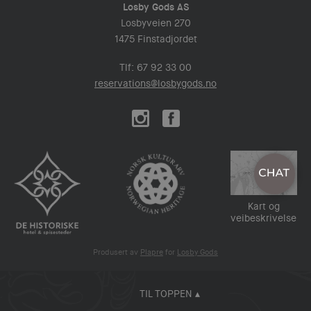
Losby Gods AS
Losbyveien 270
1475 Finstadjordet
Tlf: 67 92 33 00
reservations@losbygods.no
Kart og
veibeskrivelse
Produsert av
Plapre
for
Losby Gods
TIL TOPPEN ▴