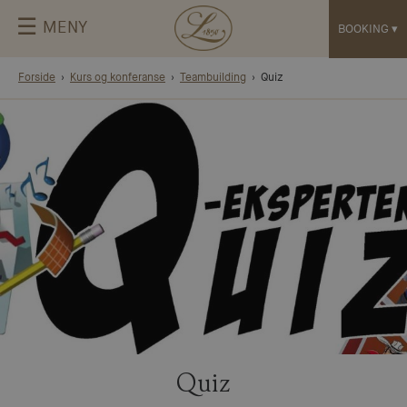
☰
MENY
BOOKING
▾
Forside
Kurs og konferanse
Teambuilding
Quiz
Quiz