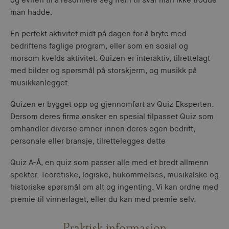
og evnen til å resonnere seg frem til svar man ikke trodde
man hadde.
En perfekt aktivitet midt på dagen for å bryte med
bedriftens faglige program, eller som en sosial og
morsom kvelds aktivitet. Quizen er interaktiv, tilrettelagt
med bilder og spørsmål på storskjerm, og musikk på
musikkanlegget.
Quizen er bygget opp og gjennomført av Quiz Eksperten.
Dersom deres firma ønsker en spesial tilpasset Quiz som
omhandler diverse emner innen deres egen bedrift,
personale eller bransje, tilrettelegges dette
Quiz A-Å, en quiz som passer alle med et bredt allmenn
spekter. Teoretiske, logiske, hukommelses, musikalske og
historiske spørsmål om alt og ingenting. Vi kan ordne med
premie til vinnerlaget, eller du kan med premie selv.