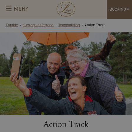
☰
MENY
BOOKING
▾
Forside
Kurs og konferanse
Teambuilding
Action Track
Action Track