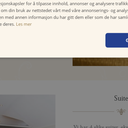
sjonskapsler for å tilpasse innhold, annonser og analysere trafikk
else med balkong
 om din bruk av nettstedet vårt med våre annonserings- og anal
n med annen informasjon du har gitt dem eller som de har samlet
 ROM
Les mer
e deres.
Les mer
Suit
Vi har 4 slike suiter, ek