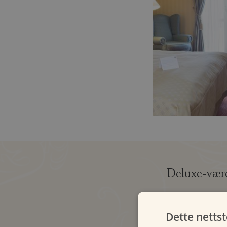
Deluxe-vær
Dette netts
Oppgrader romme