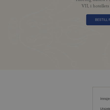
VII, i hotellet
BESTILL
Innsje
Utsje