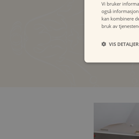
Vi bruker informa
deluxe-vær
også informasjon
kan kombinere de
BESTILL
bruk av tjenesten
VIS DETALJER