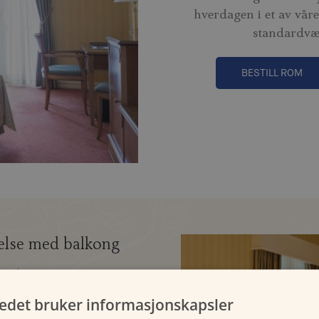
hverdagen i et av våre 
standardvæ
BESTILL ROM
else med balkong
tedet bruker informasjonskapsler
t til et komfortabelt