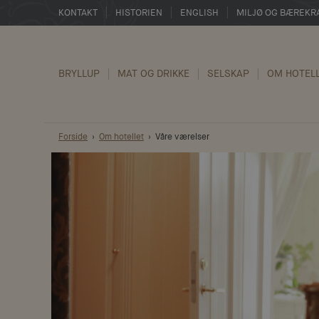
KONTAKT
HISTORIEN
ENGLISH
MILJØ OG BÆREKR
BRYLLUP
MAT OG DRIKKE
SELSKAP
OM HOTEL
Forside
Om hotellet
Våre værelser