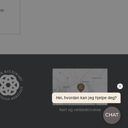
tor
Hei, hvordan kan jeg hjelpe deg?
Kart og veibeskrivelse