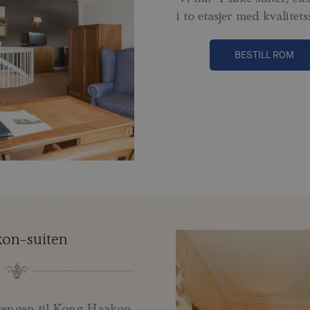
i to etasjer med kvalitet
BESTILL ROM
on-suiten
 sengen til Kong Haakon