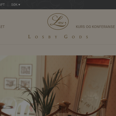
AFT
SØK ▾
LET
KURS OG KONFERANSE