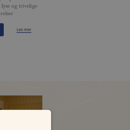
lyse og trivelige
relser
Les mer