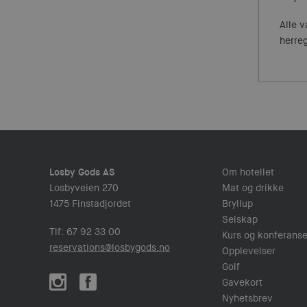
Alle v
herreg
Losby Gods AS
Om hotellet
Losbyveien 270
Mat og drikke
1475 Finstadjordet
Bryllup
Selskap
Tlf: 67 92 33 00
Kurs og konferans
reservations@losbygods.no
Opplevelser
Golf
Gavekort
Nyhetsbrev