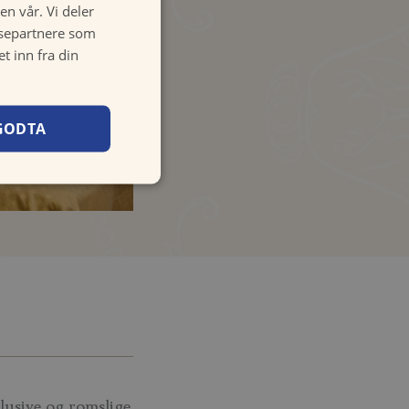
en vår. Vi deler
ysepartnere som
 inn fra din
GODTA
e
slusive og romslige