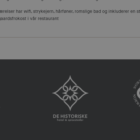
ærelser har wifi, strykejern, hårføner, romslige bad og inkluderer en s
aardsfrokost i vår restaurant
e