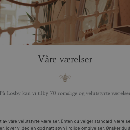
Våre værelser
På Losby kan vi tilby 70 romslige og velutstyrte værelse
i et av våre velutstyrte værelser. Enten du velger standard-værels
er, lover vi deg en god natt søvn i rolige omgivelser. Ønsker du å 