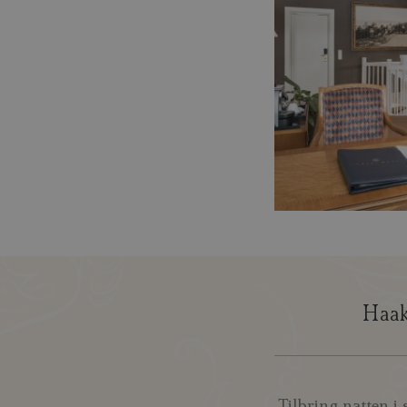
Haak
Tilbring natten i