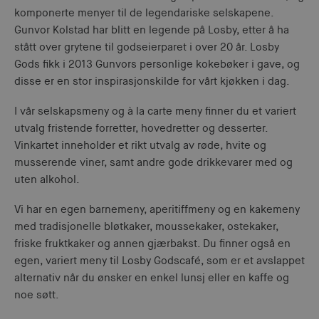
komponerte menyer til de legendariske selskapene.
Gunvor Kolstad har blitt en legende på Losby, etter å ha
stått over grytene til godseierparet i over 20 år. Losby
Gods fikk i 2013 Gunvors personlige kokebøker i gave, og
disse er en stor inspirasjonskilde for vårt kjøkken i dag.
I vår selskapsmeny og à la carte meny finner du et variert
utvalg fristende forretter, hovedretter og desserter.
Vinkartet inneholder et rikt utvalg av røde, hvite og
musserende viner, samt andre gode drikkevarer med og
uten alkohol.
Vi har en egen barnemeny, aperitiffmeny og en kakemeny
med tradisjonelle bløtkaker, moussekaker, ostekaker,
friske fruktkaker og annen gjærbakst. Du finner også en
egen, variert meny til Losby Godscafé, som er et avslappet
alternativ når du ønsker en enkel lunsj eller en kaffe og
noe søtt.