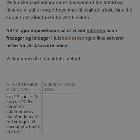
Vår kjøkkensjef komponerer menyene ut ifra årstid og
råvarer. Vi stiller svært høye krav til kvalitet, så du får alltid
servert det aller beste fra vårt kjøkken.
NB! Vi gjør oppmerksom på at vi ved
Viltaften
samt
fredager og lørdager i
julebordssesongen
ikke serverer
retter fra vår A la carte meny!
Velkommen til et smakfullt måltid!
A la carte meny
Vinkart – Losby
– vår 2026
Gods
Fra 22. juni – 15.
august 2026
serveres
sommermeny
bestående av 3-
retter laget på
sesongens beste
råvarer.